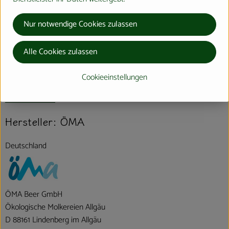
Nährwert-Info
Nur notwendige Cookies zulassen
Produktdatenblatt
Alle Cookies zulassen
Cookieeinstellungen
Herkunft
Hersteller: ÖMA
Deutschland
ÖMA Beer GmbH
Ökologische Molkereien Allgäu
D 88161 Lindenberg im Allgäu