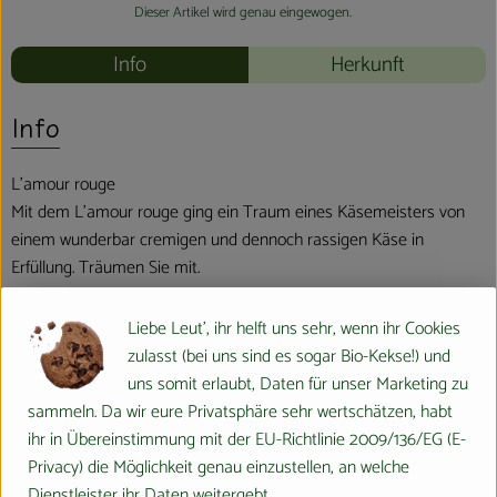
Dieser Artikel wird genau eingewogen.
Info
Herkunft
Info
L’amour rouge
Mit dem L’amour rouge ging ein Traum eines Käsemeisters von
einem wunderbar cremigen und dennoch rassigen Käse in
Erfüllung. Träumen Sie mit.
Liebe Leut', ihr helft uns sehr, wenn ihr Cookies
Produktinformationen
zulasst (bei uns sind es sogar Bio-Kekse!) und
uns somit erlaubt, Daten für unser Marketing zu
sammeln. Da wir eure Privatsphäre sehr wertschätzen, habt
Zutaten
ihr in Übereinstimmung mit der EU-Richtlinie 2009/136/EG (E-
Privacy) die Möglichkeit genau einzustellen, an welche
Dienstleister ihr Daten weitergebt.