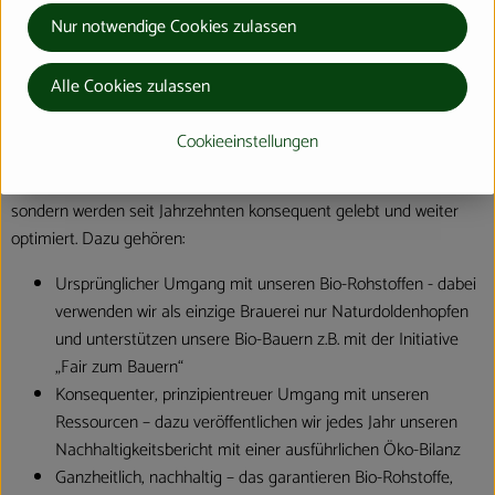
ausschließlich hochwertige und köstliche Bio-Getränke her und
Nur notwendige Cookies zulassen
halten den Produktionskreislauf vom ökologisch angebauten
Rohstoff über die eigene Bio-Mälzerei bis zur verkaufsfertigen
Flasche in den eigenen Händen. Dieses Prinzip gilt für unsere Bio-
Alle Cookies zulassen
Bierspezialitäten, unsere Bio-Limonaden now und unser
Biomineralwasser BioKristall pur oder mit Geschmack.
Cookieeinstellungen
Verantwortung und Nachhaltigkeit sind bei uns keine Worthülsen,
sondern werden seit Jahrzehnten konsequent gelebt und weiter
optimiert. Dazu gehören:
Ursprünglicher Umgang mit unseren Bio-Rohstoffen - dabei
verwenden wir als einzige Brauerei nur Naturdoldenhopfen
und unterstützen unsere Bio-Bauern z.B. mit der Initiative
„Fair zum Bauern“
Konsequenter, prinzipientreuer Umgang mit unseren
Ressourcen – dazu veröffentlichen wir jedes Jahr unseren
Nachhaltigkeitsbericht mit einer ausführlichen Öko-Bilanz
Ganzheitlich, nachhaltig – das garantieren Bio-Rohstoffe,