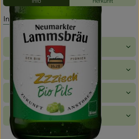
Info
Herkunft
Info
Produktinformationen
Zutaten
Nährwert-Info
Produktdatenblatt