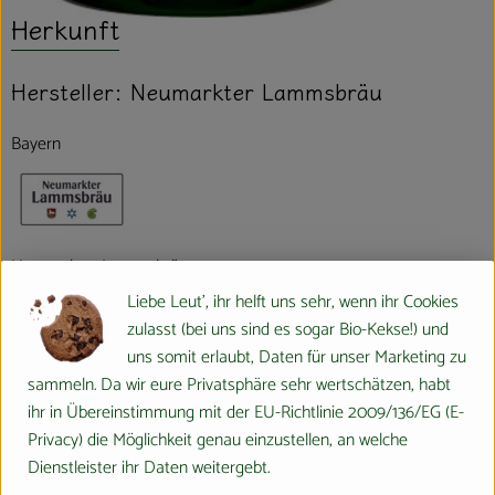
Herkunft
Hersteller: Neumarkter Lammsbräu
Bayern
Neumarkter Lammsbräu
Gebr. Ehrnsperger KG
Liebe Leut', ihr helft uns sehr, wenn ihr Cookies
D 92318 Neumarkt i.d. OPf.
zulasst (bei uns sind es sogar Bio-Kekse!) und
uns somit erlaubt, Daten für unser Marketing zu
Das Unternehmen
sammeln. Da wir eure Privatsphäre sehr wertschätzen, habt
ihr in Übereinstimmung mit der EU-Richtlinie 2009/136/EG (E-
Die Neumarkter Lammsbräu ist ein Familienunternehmen, dessen
Privacy) die Möglichkeit genau einzustellen, an welche
oberstes Ziel eine nachhaltige Unternehmensführung und eine
Dienstleister ihr Daten weitergebt.
langfristige Unternehmenssicherung ist. Als Bio-Pionier stellen wir