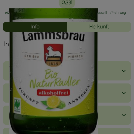
0,33l
#12159
1,60 €
/ 0,33l
4,85 €
/ l
19% MwSt
Handelsklasse II
Mehrweg
Info
Herkunft
Info
Produktinformationen
Zutaten
Nährwert-Info