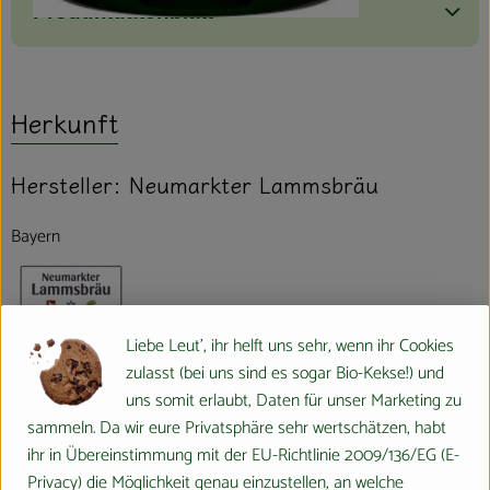
Produktdatenblatt
Herkunft
Hersteller: Neumarkter Lammsbräu
Bayern
Liebe Leut', ihr helft uns sehr, wenn ihr Cookies
Neumarkter Lammsbräu
zulasst (bei uns sind es sogar Bio-Kekse!) und
Gebr. Ehrnsperger KG
uns somit erlaubt, Daten für unser Marketing zu
D 92318 Neumarkt i.d. OPf.
sammeln. Da wir eure Privatsphäre sehr wertschätzen, habt
ihr in Übereinstimmung mit der EU-Richtlinie 2009/136/EG (E-
Das Unternehmen
Privacy) die Möglichkeit genau einzustellen, an welche