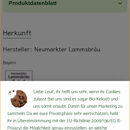
Produktdatenblatt
Herkunft
Hersteller: Neumarkter Lammsbräu
Bayern
Liebe Leut', ihr helft uns sehr, wenn ihr Cookies
Neumarkter Lammsbräu
zulasst (bei uns sind es sogar Bio-Kekse!) und
Gebr. Ehrnsperger KG
uns somit erlaubt, Daten für unser Marketing zu
D 92318 Neumarkt i.d. OPf.
sammeln. Da wir eure Privatsphäre sehr wertschätzen, habt
ihr in Übereinstimmung mit der EU-Richtlinie 2009/136/EG (E-
Das Unternehmen
Privacy) die Möglichkeit genau einzustellen, an welche