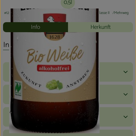
0,5l
#12098
2,00 €
/ 0,5l
4,00 €
/ l
19% MwSt
Handelsklasse II
Mehrweg
Info
Herkunft
Info
Produktinformationen
Zutaten
Nährwert-Info