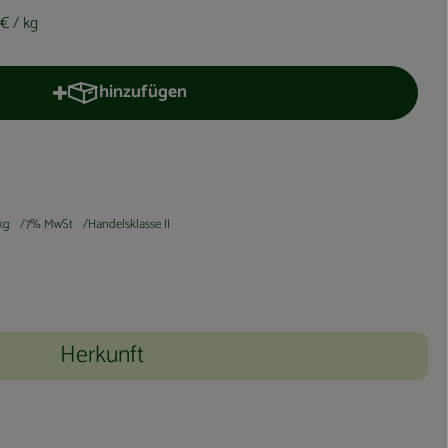
 €
/ kg
hinzufügen
Produkt zum Warenkorb hinzufügen
kg
7% MwSt
Handelsklasse II
Herkunft