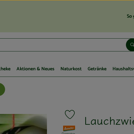
So 
theke
Aktionen & Neues
Naturkost
Getränke
Haushalts
Lauchzwi
Produkt zu Favouriten hinzufügen
, Verband: