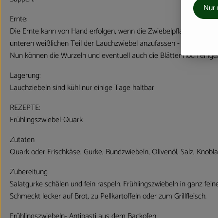
Nur 
Ernte:
Die Ernte kann von Hand erfolgen, wenn die Zwiebelpflanzen das La
unteren weißlichen Teil der Lauchzwiebel anzufassen - das Laub bes
Nun können die Wurzeln und eventuell auch die Blätter noch einge
Lagerung:
Lauchziebeln sind kühl nur einige Tage haltbar
REZEPTE:
Frühlingszwiebel-Quark
Zutaten
Quark oder Frischkäse, Gurke, Bundzwiebeln, Olivenöl, Salz, Knobla
Zubereitung
Salatgurke schälen und fein raspeln. Frühlingszwiebeln in ganz fe
Schmeckt lecker auf Brot, zu Pellkartoffeln oder zum Grillfleisch.
Frühlingszwiebeln- Antipasti aus dem Backofen