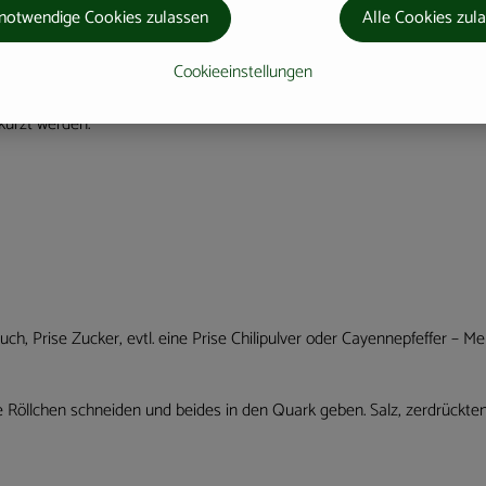
notwendige Cookies zulassen
Alle Cookies zul
ub gut ausgebildet haben und die Schäfte etwa fingerdick sind.Die ein
Cookieeinstellungen
ser vorsichtig behandeln, weil es druckempfindlich ist!
kürzt werden.
uch, Prise Zucker, evtl. eine Prise Chilipulver oder Cayennepfeffer – 
ine Röllchen schneiden und beides in den Quark geben. Salz, zerdrückt