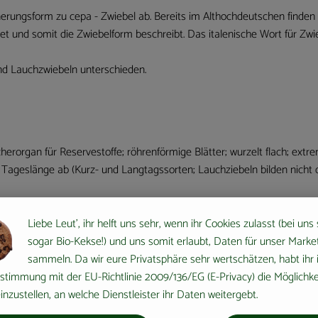
rungsform zu cepa - Zwiebel ab. Bereits im Althochdeutschen finden si
itet und somit die Zwiebelform beschreibt. Das italenische Wort für Zw
d Lauchzwiebeln unterschieden.
cherorgan für Reservestoffe; röhrenförmige Blätter; wurzelt flach; ext
 Tageslänge ab (Kurz- und Langtagssorten; Lauchziebeln bilden nicht
n ( z.B. Lauch, Zwiebel, Knoblauch, Schnittlauch...) kommen aus Ägypt
Liebe Leut', ihr helft uns sehr, wenn ihr Cookies zulasst (bei uns
m- Vertreter. Ja, die Römer legten sogar spezielle Zwiebelgärten an, für
sogar Bio-Kekse!) und uns somit erlaubt, Daten für unser Marke
sammeln. Da wir eure Privatsphäre sehr wertschätzen, habt ihr 
stimmung mit der EU-Richtlinie 2009/136/EG (E-Privacy) die Möglichke
nzustellen, an welche Dienstleister ihr Daten weitergebt.
eine zarte Konsistenz. Sie sind nicht nur optisch eine Bereicherung 