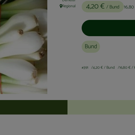
Demeter
4,20 €
Regional
/ Bund
16,80
, Herkunft:
Bund
#391
4,20 €
/ Bund
16,80 €
/ 