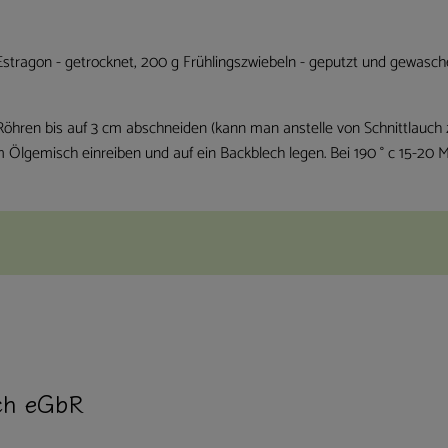
el. Estragon - getrocknet, 200 g Frühlingszwiebeln - geputzt und gewasch
e Röhren bis auf 3 cm abschneiden (kann man anstelle von Schnittlauch
lgemisch einreiben und auf ein Backblech legen. Bei 190 ° c 15-20 Min
ach eGbR