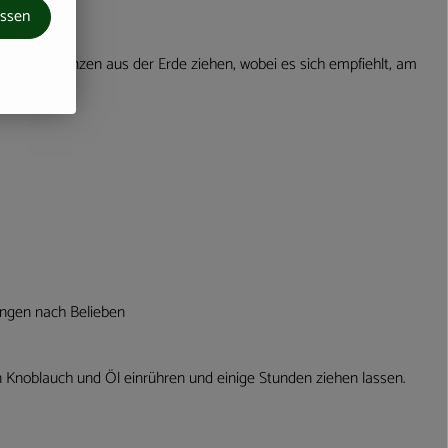
assen
zelnen Pflanzen aus der Erde ziehen, wobei es sich empfiehlt, am
Mengen nach Belieben
en Knoblauch und Öl einrühren und einige Stunden ziehen lassen.