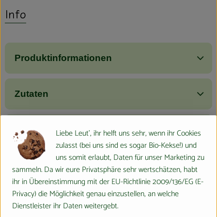
Info
Produktinformationen
Zutaten
Nährwert-Info
Liebe Leut', ihr helft uns sehr, wenn ihr Cookies
zulasst (bei uns sind es sogar Bio-Kekse!) und
uns somit erlaubt, Daten für unser Marketing zu
Produktdatenblatt
sammeln. Da wir eure Privatsphäre sehr wertschätzen, habt
ihr in Übereinstimmung mit der EU-Richtlinie 2009/136/EG (E-
Privacy) die Möglichkeit genau einzustellen, an welche
Dienstleister ihr Daten weitergebt.
Herkunft