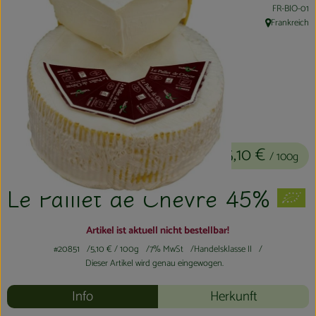
, Kontrollste
FR-BIO-01
Kühltheke
Frankreich
, Herkunft:
Aktionen & Neues
Naturkost
Getränke
Haushaltswaren
5,10 €
/ 100g
So geht´s
Le Paillet de Chevre 45%
Hofladen
Artikel ist aktuell nicht bestellbar!
Über uns
#20851
5,10 €
/ 100g
7% MwSt
Handelsklasse II
Dieser Artikel wird genau eingewogen.
Aktuelles
Info
Herkunft
Veranstaltungen