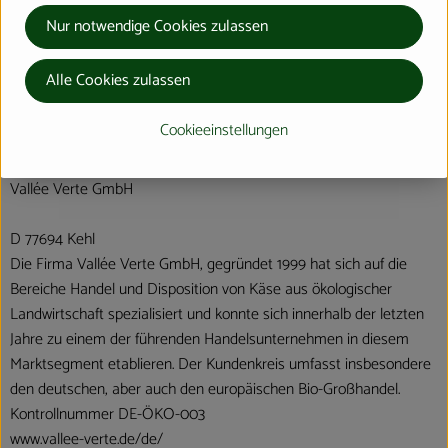
Nur notwendige Cookies zulassen
Hersteller: Vallée Verte
Alle Cookies zulassen
Frankreich
Cookieeinstellungen
Vallée Verte GmbH
D 77694 Kehl
Die Firma Vallée Verte GmbH, gegründet 1999 hat sich auf die
Bereiche Handel und Disposition von Käse aus ökologischer
Landwirtschaft spezialisiert und konnte sich innerhalb der letzten
Jahre zu einem der führenden Handelsunternehmen in diesem
Marktsegment etablieren. Der Kundenkreis umfasst insbesondere
den deutschen, aber auch den europäischen Bio-Großhandel.
Kontrollnummer DE-ÖKO-003
www.vallee-verte.de/de/