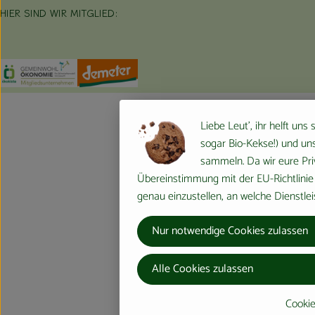
HIER SIND WIR MITGLIED:
Externer Link zu https://www.oekokiste.de/
Externer Link zu https://germany.econgood.org/
Externer Link zu https://www.demeter.d
Liebe Leut', ihr helft uns
sogar Bio-Kekse!) und uns
sammeln. Da wir eure Priv
Übereinstimmung mit der EU-Richtlinie 
genau einzustellen, an welche Dienstlei
Nur notwendige Cookies zulassen
Alle Cookies zulassen
Cookie