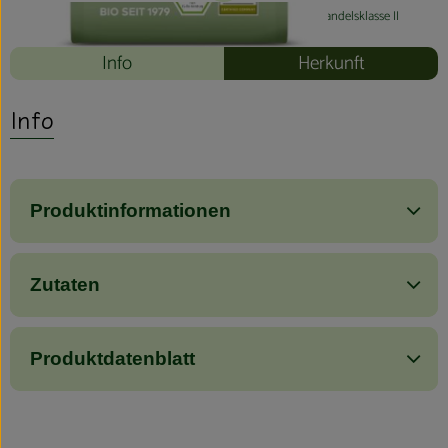
#80207
2,60 €
/ 5g
520,00 €
/ kg
7% MwSt
Handelsklasse II
Info
Herkunft
Info
Produktinformationen
Zutaten
Produktdatenblatt