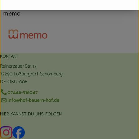
Polen
memo
KONTAKT
Reinerzauer Str. 13
72290 Loßburg/OT Schömberg
DE-ÖKO-006
07446-916047
info@hof-bauern-hof.de
HIER KANNST DU UNS FOLGEN
Externer Link zu https://www.instagram.com/hofbauernhof/
Externer Link zu https://www.facebook.com/farmfarmers