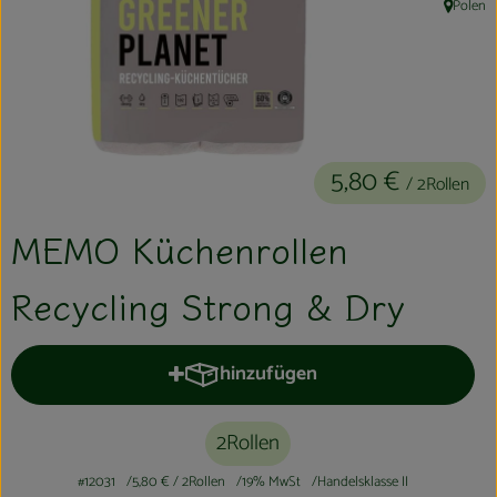
Polen
, Herkunft
Kühltheke
Aktionen & Neues
Naturkost
Getränke
5,80 €
/ 2Rollen
Haushaltswaren
MEMO Küchenrollen
Recycling Strong & Dry
So geht´s
Hofladen
hinzufügen
Produkt zum Warenkorb hinzufüge
Über uns
2Rollen
Aktuelles
#12031
5,80 €
/ 2Rollen
19% MwSt
Handelsklasse II
Veranstaltungen