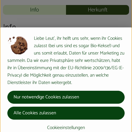
Info
Herkunft
Info
Liebe Leut', ihr helft uns sehr, wenn ihr Cookies
zulasst (bei uns sind es sogar Bio-Kekse!) und
uns somit erlaubt, Daten für unser Marketing zu
Produktinformationen
sammeln. Da wir eure Privatsphäre sehr wertschätzen, habt
ihr in Übereinstimmung mit der EU-Richtlinie 2009/136/EG (E-
Privacy) die Möglichkeit genau einzustellen, an welche
Produktdatenblatt
Dienstleister ihr Daten weitergebt.
Nur notwendige Cookies zulassen
Herkunft
Alle Cookies zulassen
Hersteller: MEM
Cookieeinstellungen