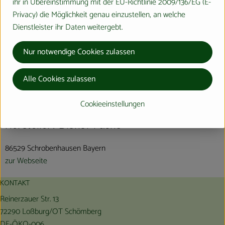
ihr in Übereinstimmung mit der EU-Richtlinie 2009/136/EG (E-
Privacy) die Möglichkeit genau einzustellen, an welche
Dienstleister ihr Daten weitergebt.
Produktinformationen
Nur notwendige Cookies zulassen
Alle Cookies zulassen
Herkunft
Cookieeinstellungen
Hersteller: Biohof Fuchs
86529 Schrobenhausen Bayern
zur Webseite
KONTAKT
Reinerzauer Str. 13
72290 Loßburg/OT Schömberg
DE-ÖKO-006