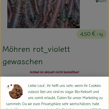
Bayern
, Herkunft:
Kühltheke
Aktionen & Neues
Naturkost
4,50 €
/ kg
Getränke
Möhren rot_violett
Haushaltswaren
gewaschen
So geht´s
Artikel ist aktuell nicht bestellbar!
Hofladen
#329
4,50 €
/ kg
7% MwSt
Handelsklasse II
Dieser Artikel wird genau eingewogen.
Liebe Leut', ihr helft uns sehr, wenn ihr Cookies
Über uns
zulasst (bei uns sind es sogar Bio-Kekse!) und
Info
Herkunft
Aktuelles
uns somit erlaubt, Daten für unser Marketing zu
sammeln. Da wir eure Privatsphäre sehr wertschätzen, habt
Info
Veranstaltungen