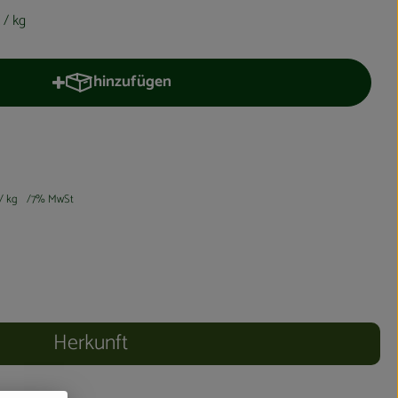
€
/ kg
hinzufügen
Produkt zum Warenkorb hinzufügen
/ kg
7% MwSt
Herkunft