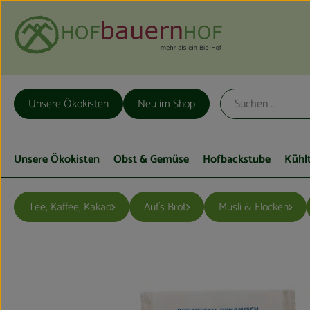
Unsere Ökokisten
Neu im Shop
Unsere Ökokisten
Obst & Gemüse
Hofbackstube
Kühl
Tee, Kaffee, Kakao
Auf´s Brot
Müsli & Flocken