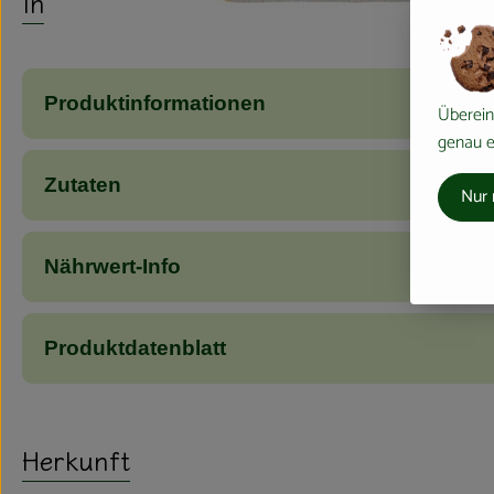
Info
Produktinformationen
Überein
genau ei
Zutaten
Nur 
Nährwert-Info
Produktdatenblatt
Herkunft