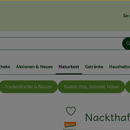
So 
theke
Aktionen & Neues
Naturkost
Getränke
Haushalts
Trockenfrüchte & Nüsse
Nudeln, Reis, Getreide, Hülse
Nacktha
Produkt zu Favouriten hinzufügen
, Verband: