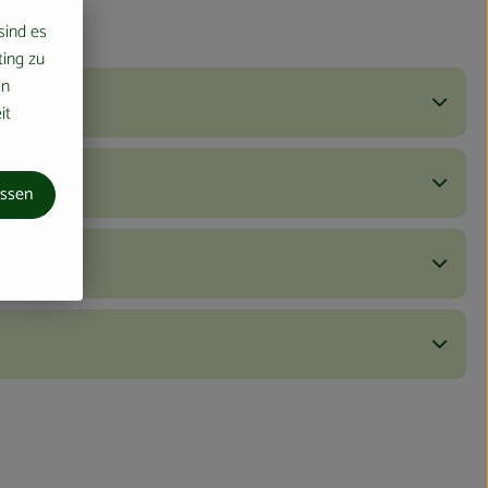
 sind es
ting zu
in
it
assen