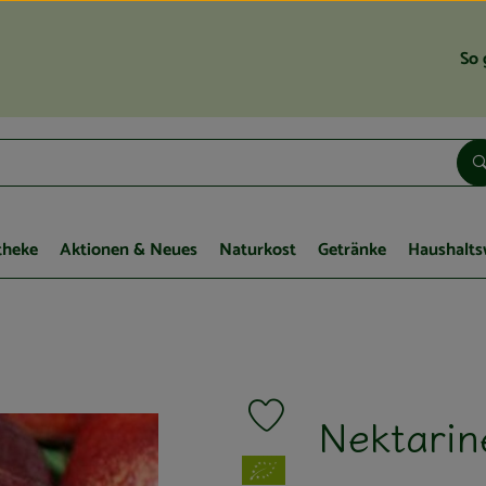
So 
theke
Aktionen & Neues
Naturkost
Getränke
Haushalts
Nektarin
Produkt zu Favouriten hinzufügen
, Verband: