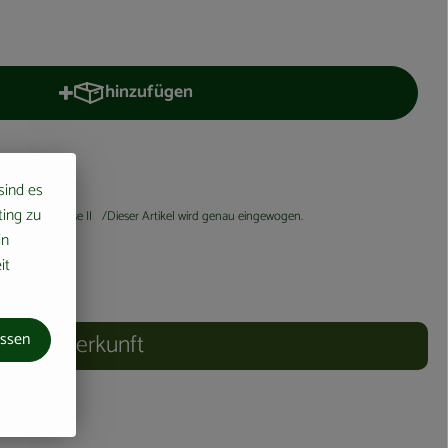
hinzufügen
Produkt zum Warenkorb hinzufügen
 sind es
ting zu
Handelsklasse II
Dieser Artikel wird genau eingewogen.
in
it
assen
Herkunft