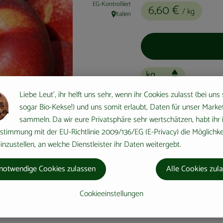
EG-Kontrolliert
6,60 €
/ kg
Italien
, Herkunft:
Liebe Leut', ihr helft uns sehr, wenn ihr Cookies zulasst (bei uns
sogar Bio-Kekse!) und uns somit erlaubt, Daten für unser Marke
#433
6,60 €
/ kg
7% MwSt
sammeln. Da wir eure Privatsphäre sehr wertschätzen, habt ihr 
stimmung mit der EU-Richtlinie 2009/136/EG (E-Privacy) die Möglichke
nzustellen, an welche Dienstleister ihr Daten weitergebt.
notwendige Cookies zulassen
Alle Cookies zul
Cookieeinstellungen