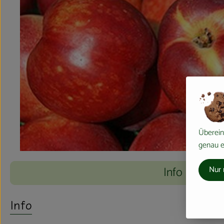
Überein
genau ei
Info
Nur 
Info