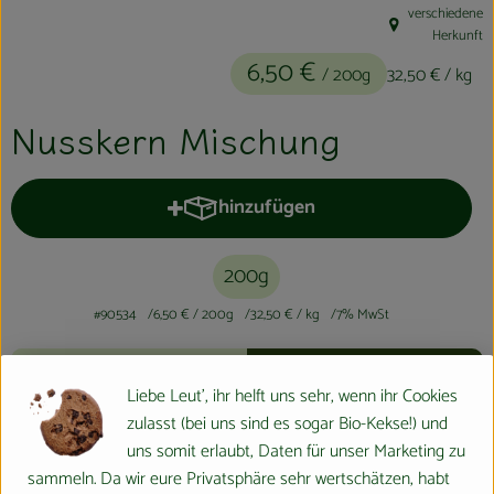
verschiedene
Kühltheke
, Herkunft:
Herkunft
6,50 €
Aktionen & Neues
/ 200g
32,50 €
/ kg
Naturkost
Nusskern Mischung
Getränke
hinzufügen
Haushaltswaren
Produkt zum Warenkorb hinzufüge
200g
So geht´s
#90534
6,50 €
/ 200g
32,50 €
/ kg
7% MwSt
Hofladen
Info
Herkunft
Über uns
Liebe Leut', ihr helft uns sehr, wenn ihr Cookies
Info
zulasst (bei uns sind es sogar Bio-Kekse!) und
Aktuelles
uns somit erlaubt, Daten für unser Marketing zu
sammeln. Da wir eure Privatsphäre sehr wertschätzen, habt
Veranstaltungen