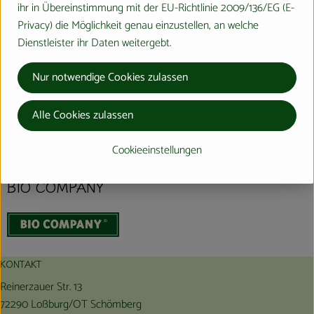
ihr in Übereinstimmung mit der EU-Richtlinie 2009/136/EG (E-
Produktinformationen
Privacy) die Möglichkeit genau einzustellen, an welche
Dienstleister ihr Daten weitergebt.
Nur notwendige Cookies zulassen
Herkunft
Alle Cookies zulassen
Hersteller: Bio Company
Cookieeinstellungen
verschiedene Herkunft
BIO COMPANY
KONTAKT
Reinerzauer Str. 13
72290 Loßburg/OT Schömberg