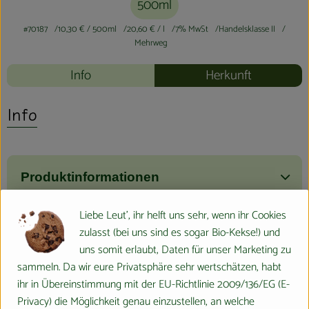
500ml
#70187
10,30 €
/ 500ml
20,60 €
/ l
7% MwSt
Handelsklasse II
Mehrweg
Info
Herkunft
Info
Produktinformationen
Liebe Leut', ihr helft uns sehr, wenn ihr Cookies
Zutaten
zulasst (bei uns sind es sogar Bio-Kekse!) und
uns somit erlaubt, Daten für unser Marketing zu
sammeln. Da wir eure Privatsphäre sehr wertschätzen, habt
Nährwert-Info
ihr in Übereinstimmung mit der EU-Richtlinie 2009/136/EG (E-
Privacy) die Möglichkeit genau einzustellen, an welche