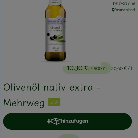
, Kontrollstelle:
DE-ÖKO-006
Kühltheke
Deutschland
, Herkunft:
Aktionen & Neues
Naturkost
Getränke
Haushaltswaren
10,30 €
/ 500ml
20,60 €
/ l
So geht´s
Olivenöl nativ extra -
Hofladen
Mehrweg
Über uns
hinzufügen
Aktuelles
Produkt zum Warenkorb hinzufüge
Veranstaltungen