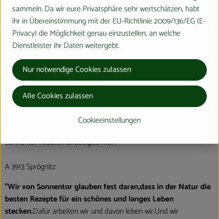
sammeln. Da wir eure Privatsphäre sehr wertschätzen, habt
ihr in Übereinstimmung mit der EU-Richtlinie 2009/136/EG (E-
Herkunft
Privacy) die Möglichkeit genau einzustellen, an welche
Dienstleister ihr Daten weitergebt.
Hersteller: Sonnentor
Nur notwendige Cookies zulassen
verschiedene Herkunft
Alle Cookies zulassen
Cookieeinstellungen
Sonnentor Kräuterhandelsges. mbH
A 3913 Sprögnitz
"Wir von Sonnentor glauben fest daran,dass in der Natur die
besten Rezepte für ein schönes und langes Leben
stecken.
Dafür arbeiten wir und davon leben wir.Und wir