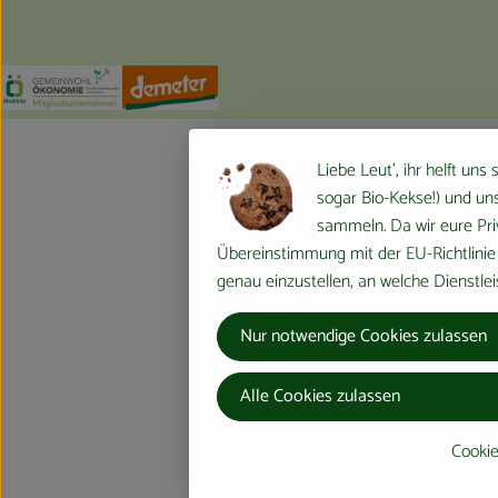
Externer Link zu https://www.oekokiste.de/
Externer Link zu https://germany.econgood.org/
Externer Link zu https://www.demeter.d
Liebe Leut', ihr helft uns
sogar Bio-Kekse!) und uns
sammeln. Da wir eure Priv
Übereinstimmung mit der EU-Richtlinie 
genau einzustellen, an welche Dienstlei
Nur notwendige Cookies zulassen
Alle Cookies zulassen
Cookie