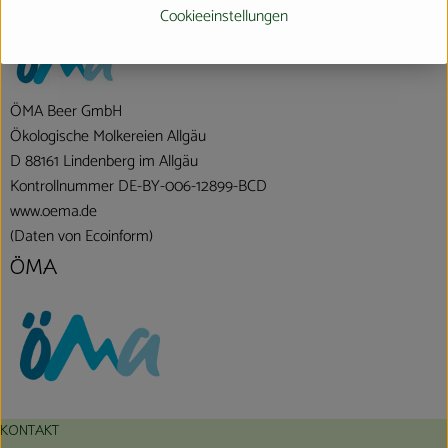
Italien
Cookieeinstellungen
ÖMA Beer GmbH
Ökologische Molkereien Allgäu
D 88161 Lindenberg im Allgäu
Kontrollnummer DE-BY-006-12899-BCD
www.oema.de
(Daten von Ecoinform)
ÖMA
KONTAKT