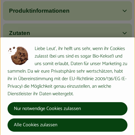
Produktinformationen
Zutaten
Liebe Leut', ihr helft uns sehr, wenn ihr Cookies
zulasst (bei uns sind es sogar Bio-Kekse!) und
Nährwert-Info
uns somit erlaubt, Daten für unser Marketing zu
sammeln. Da wir eure Privatsphäre sehr wertschätzen, habt
Produktdatenblatt
ihr in Übereinstimmung mit der EU-Richtlinie 2009/136/EG (E-
Privacy) die Möglichkeit genau einzustellen, an welche
Dienstleister ihr Daten weitergebt.
Herkunft
Nur notwendige Cookies zulassen
Hersteller: ÖMA
Alle Cookies zulassen