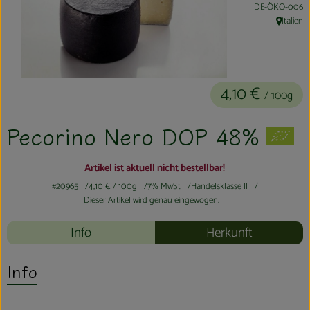
, Kontrollstelle:
DE-ÖKO-006
Kühltheke
Italien
, Herkunft
Aktionen & Neues
Naturkost
4,10 €
/ 100g
Getränke
Pecorino Nero DOP 48%
Haushaltswaren
Artikel ist aktuell nicht bestellbar!
So geht´s
#20965
4,10 €
/ 100g
7% MwSt
Handelsklasse II
Dieser Artikel wird genau eingewogen.
Hofladen
Info
Herkunft
Über uns
Info
Aktuelles
Veranstaltungen