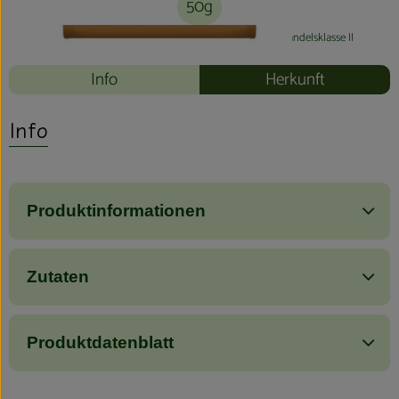
50g
#80213
3,60 €
/ 50g
72,00 €
/ kg
7% MwSt
Handelsklasse II
Info
Herkunft
Info
Produktinformationen
Zutaten
Produktdatenblatt