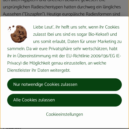
ursprünglichen Radieschentypen hatten durchweg ein längliches
Aussehen ("Eiszapfen"). Heutige europäische Radiesformen sind
erst seit dem 16.Jahrh. bekannt.
Liebe Leut', ihr helft uns sehr, wenn ihr Cookies
Verwendung:
zulasst (bei uns sind es sogar Bio-Kekse!) und
Mit ihrem frischen, würzigen Geschmack eignen sich Radieschen
uns somit erlaubt, Daten für unser Marketing zu
gut zum rohen Verzehr in Salaten sowie zum Garnieren
sammeln. Da wir eure Privatsphäre sehr wertschätzen, habt
Blätter und Knollen gelten auch als Kochgemüse.
ihr in Übereinstimmung mit der EU-Richtlinie 2009/136/EG (E-
Privacy) die Möglichkeit genau einzustellen, an welche
Ernte:
Dienstleister ihr Daten weitergebt.
Unter dem Radieschenbestand müssen solche herausgesucht
werden, die eine ausgeprägte, pralle Rundlichkeit aufweisen. Selten
Nur notwendige Cookies zulassen
sind alle Pflanzen zum gleichen Zeitpunkt erntefähig. Die
Radieschen am Laub einzeln herausziehen. Das Laub kurz über
Alle Cookies zulassen
der Knolle abdrehen - es kann liegengelassen werden. Zur
leichteren Handhabung empfiehlt es sich aber, Radieschen mit den
Cookieeinstellungen
Blättern zu bündeln.
Lagerung: