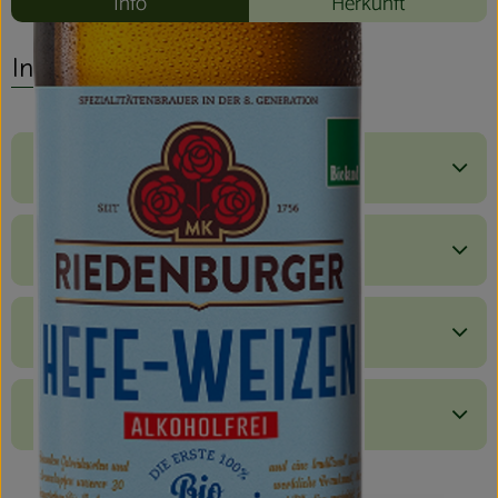
Info
Herkunft
Info
Produktinformationen
Zutaten
Nährwert-Info
Produktdatenblatt