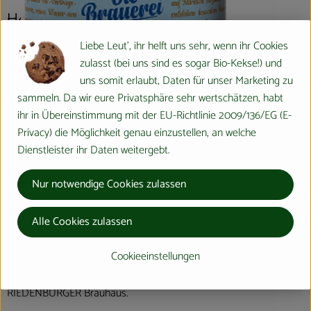
Herkunft
Liebe Leut', ihr helft uns sehr, wenn ihr Cookies
Hersteller: RIEDENBURGER Brauhaus
zulasst (bei uns sind es sogar Bio-Kekse!) und
uns somit erlaubt, Daten für unser Marketing zu
Bayern
sammeln. Da wir eure Privatsphäre sehr wertschätzen, habt
ihr in Übereinstimmung mit der EU-Richtlinie 2009/136/EG (E-
Privacy) die Möglichkeit genau einzustellen, an welche
Dienstleister ihr Daten weitergebt.
RIEDENBURGER BRAUHAUS
Nur notwendige Cookies zulassen
Michael Krieger GmbH & Co. KG
D 93339 Riedenburg
Alle Cookies zulassen
Lieber Biergenießer,
Cookieeinstellungen
inmitten der romantischen Landschaft des
bayerischen Altmühltals liegt das
RIEDENBURGER Brauhaus.