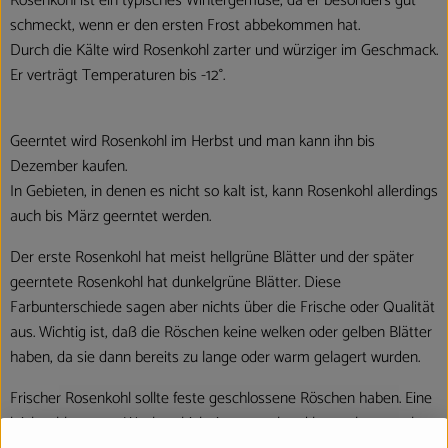
Rosenkohl ist ein typisches Wintergemüse, da er besonders gut
schmeckt, wenn er den ersten Frost abbekommen hat.
Durch die Kälte wird Rosenkohl zarter und würziger im Geschmack.
Er verträgt Temperaturen bis -12°.
Geerntet wird Rosenkohl im Herbst und man kann ihn bis
Dezember kaufen.
In Gebieten, in denen es nicht so kalt ist, kann Rosenkohl allerdings
auch bis März geerntet werden.
Der erste Rosenkohl hat meist hellgrüne Blätter und der später
geerntete Rosenkohl hat dunkelgrüne Blätter. Diese
Farbunterschiede sagen aber nichts über die Frische oder Qualität
aus. Wichtig ist, daß die Röschen keine welken oder gelben Blätter
haben, da sie dann bereits zu lange oder warm gelagert wurden.
Frischer Rosenkohl sollte feste geschlossene Röschen haben. Eine
leichte blaugraue Wachsschicht ist normal und kann abgewaschen