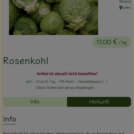
Bioland
Kühltheke
Italien
, Herkunft
Aktionen & Neues
Naturkost
17,00 €
/ kg
Getränke
Rosenkohl
Haushaltswaren
Artikel ist aktuell nicht bestellbar!
So geht´s
#317
17,00 €
/ kg
7% MwSt
Handelsklasse II
Dieser Artikel wird genau eingewogen.
Hofladen
Info
Herkunft
Über uns
Info
Aktuelles
Veranstaltungen