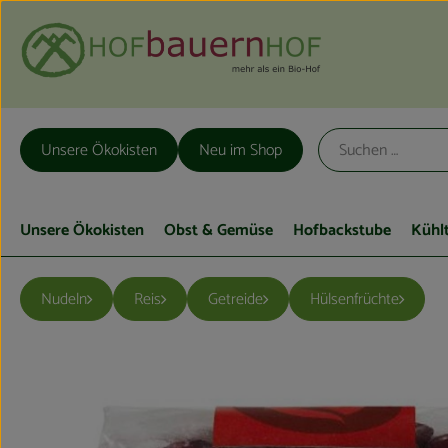
Unsere Ökokisten
Neu im Shop
Unsere Ökokisten
Obst & Gemüse
Hofbackstube
Kühl
Nudeln
Reis
Getreide
Hülsenfrüchte