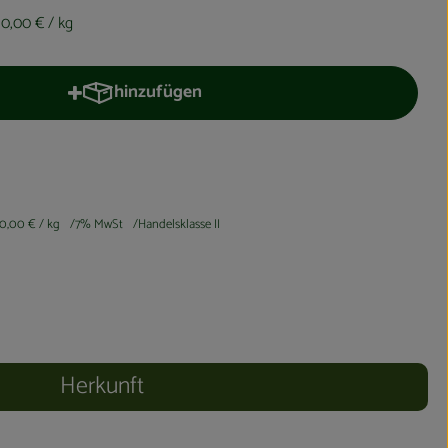
10,00 €
/ kg
hinzufügen
Produkt zum Warenkorb hinzufügen
10,00 €
/ kg
7% MwSt
Handelsklasse II
Herkunft