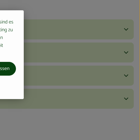
 sind es
ting zu
in
it
assen