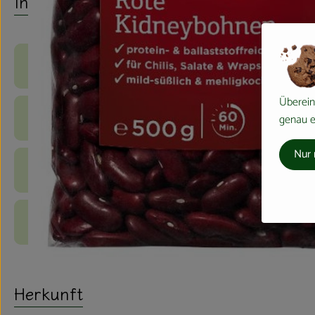
Info
Produktinformationen
Überein
genau ei
Zutaten
Nur 
Nährwert-Info
Produktdatenblatt
Herkunft