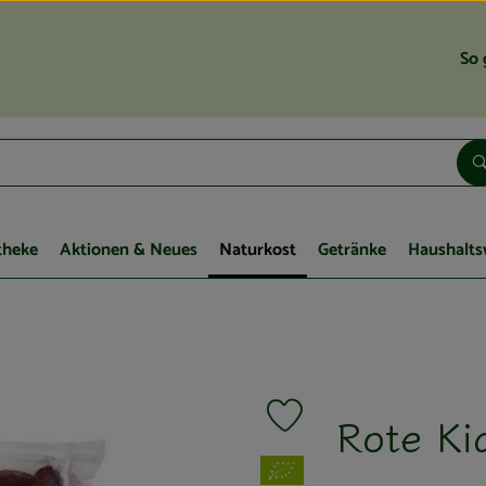
So 
theke
Aktionen & Neues
Naturkost
Getränke
Haushalts
Rote Ki
Produkt zu Favouriten hinzufüg
, Verband: