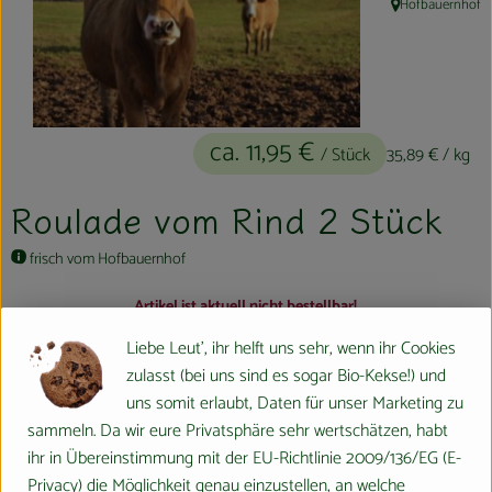
Hofbauernhof
, Herkunft:
Kühltheke
Aktionen & Neues
Naturkost
ca. 11,95 €
/ Stück
35,89 €
/ kg
Getränke
Roulade vom Rind 2 Stück
Haushaltswaren
frisch vom Hofbauernhof
So geht´s
Artikel ist aktuell nicht bestellbar!
#30144
ca. 11,95 €
/ Stück
35,89 €
/ kg
7% MwSt
Handelsklasse II
Hofladen
Liebe Leut', ihr helft uns sehr, wenn ihr Cookies
Richtpreis,
Dieser Artikel wird genau eingewogen.
zulasst (bei uns sind es sogar Bio-Kekse!) und
Über uns
uns somit erlaubt, Daten für unser Marketing zu
Info
Herkunft
sammeln. Da wir eure Privatsphäre sehr wertschätzen, habt
Aktuelles
ihr in Übereinstimmung mit der EU-Richtlinie 2009/136/EG (E-
Info
Privacy) die Möglichkeit genau einzustellen, an welche
Veranstaltungen