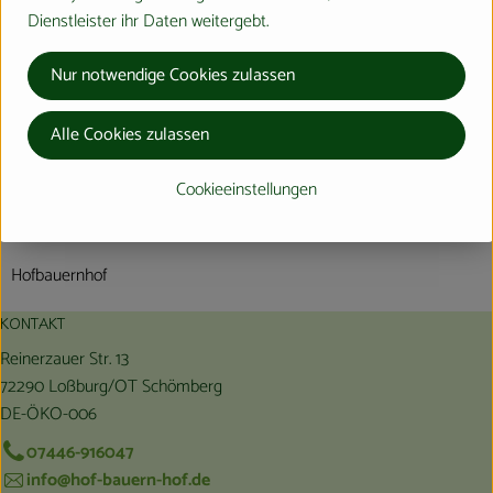
Dienstleister ihr Daten weitergebt.
frisch vom Hofbauernhof
Nur notwendige Cookies zulassen
Produktinformationen
Alle Cookies zulassen
Cookieeinstellungen
Herkunft
Hofbauernhof
KONTAKT
Reinerzauer Str. 13
72290 Loßburg/OT Schömberg
DE-ÖKO-006
07446-916047
info@hof-bauern-hof.de