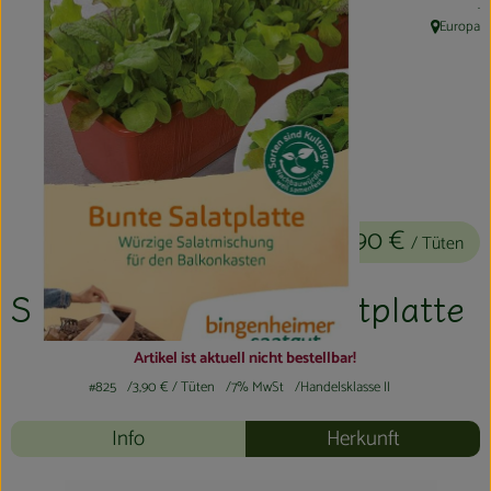
, 
.
Kühltheke
Europa
, Herkunft:
Aktionen & Neues
Naturkost
Getränke
Haushaltswaren
3,90 €
/ Tüten
So geht´s
Saatband Bunte Salatplatte
Hofladen
Artikel ist aktuell nicht bestellbar!
Über uns
#825
3,90 €
/ Tüten
7% MwSt
Handelsklasse II
Info
Herkunft
Aktuelles
Veranstaltungen