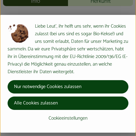
Info
Herkunft
Info
Liebe Leut', ihr helft uns sehr, wenn ihr Cookies
zulasst (bei uns sind es sogar Bio-Kekse!) und
uns somit erlaubt, Daten für unser Marketing zu
Produktinformationen
sammeln. Da wir eure Privatsphäre sehr wertschätzen, habt
ihr in Übereinstimmung mit der EU-Richtlinie 2009/136/EG (E-
Privacy) die Möglichkeit genau einzustellen, an welche
Produktdatenblatt
Dienstleister ihr Daten weitergebt.
Nur notwendige Cookies zulassen
Herkunft
Alle Cookies zulassen
Hersteller: Bingenheimer Saatgut AG
Cookieeinstellungen
Deutschland