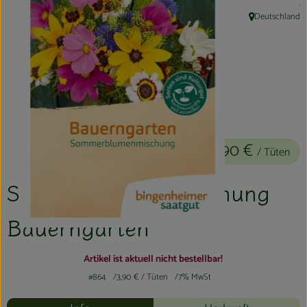
, 
.
Kühltheke
Deutschland
, Herkunft:
Aktionen & Neues
Naturkost
Getränke
Haushaltswaren
3,90 €
/ Tüten
So geht´s
Saatgut Blumenmischung
Hofladen
Bauerngarten
Über uns
Artikel ist aktuell nicht bestellbar!
Aktuelles
#864
3,90 €
/ Tüten
7% MwSt
Veranstaltungen