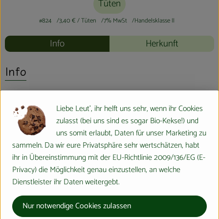
Tüten
#824
3,40 €
/ Tüten
7% MwSt
Handelsklasse II
Info
Herkunft
Info
Liebe Leut', ihr helft uns sehr, wenn ihr Cookies
Produktinformationen
zulasst (bei uns sind es sogar Bio-Kekse!) und
uns somit erlaubt, Daten für unser Marketing zu
sammeln. Da wir eure Privatsphäre sehr wertschätzen, habt
Produktdatenblatt
ihr in Übereinstimmung mit der EU-Richtlinie 2009/136/EG (E-
Privacy) die Möglichkeit genau einzustellen, an welche
Dienstleister ihr Daten weitergebt.
Herkunft
Nur notwendige Cookies zulassen