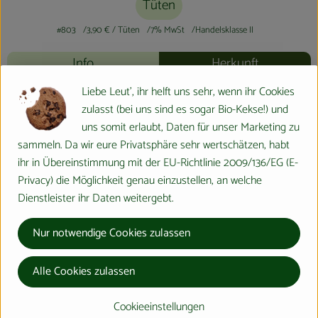
Tüten
#803
3,90 €
/ Tüten
7% MwSt
Handelsklasse II
Info
Herkunft
Liebe Leut', ihr helft uns sehr, wenn ihr Cookies
Info
zulasst (bei uns sind es sogar Bio-Kekse!) und
uns somit erlaubt, Daten für unser Marketing zu
sammeln. Da wir eure Privatsphäre sehr wertschätzen, habt
ihr in Übereinstimmung mit der EU-Richtlinie 2009/136/EG (E-
Produktinformationen
Privacy) die Möglichkeit genau einzustellen, an welche
Dienstleister ihr Daten weitergebt.
Produktdatenblatt
Nur notwendige Cookies zulassen
Alle Cookies zulassen
Herkunft
Cookieeinstellungen