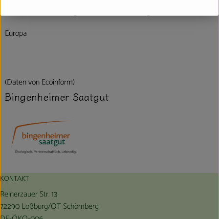
Hersteller: Bingenheimer Saatgut AG
Europa
(Daten von Ecoinform)
Bingenheimer Saatgut
KONTAKT
Reinerzauer Str. 13
72290 Loßburg/OT Schömberg
DE-ÖKO-006