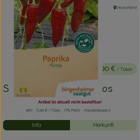
, 
.
Kühltheke
Deutschland
, Herkunft:
Aktionen & Neues
Naturkost
Getränke
Haushaltswaren
3,90 €
/ Tüten
So geht´s
Saatgut Paprika Pantos
Hofladen
Artikel ist aktuell nicht bestellbar!
Über uns
#811
3,90 €
/ Tüten
7% MwSt
Handelsklasse II
Info
Herkunft
Aktuelles
Veranstaltungen