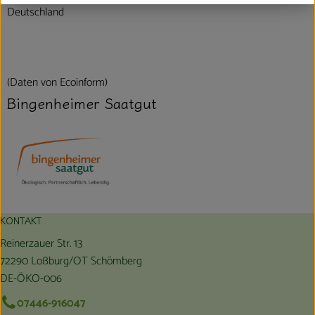
Deutschland
(Daten von Ecoinform)
Bingenheimer Saatgut
KONTAKT
Reinerzauer Str. 13
72290 Loßburg/OT Schömberg
DE-ÖKO-006
07446-916047