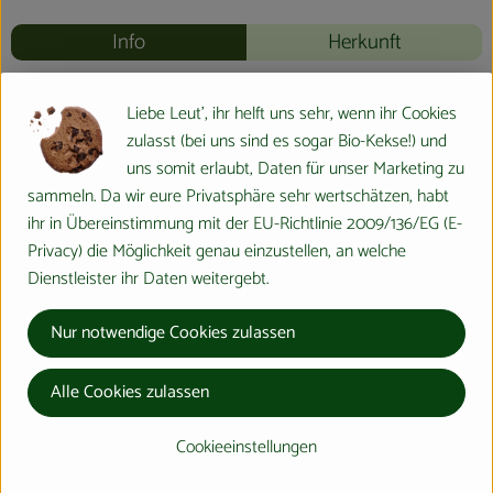
Info
Herkunft
Info
Liebe Leut', ihr helft uns sehr, wenn ihr Cookies
zulasst (bei uns sind es sogar Bio-Kekse!) und
uns somit erlaubt, Daten für unser Marketing zu
sammeln. Da wir eure Privatsphäre sehr wertschätzen, habt
Produktinformationen
ihr in Übereinstimmung mit der EU-Richtlinie 2009/136/EG (E-
Privacy) die Möglichkeit genau einzustellen, an welche
Dienstleister ihr Daten weitergebt.
Produktdatenblatt
Nur notwendige Cookies zulassen
Herkunft
Alle Cookies zulassen
Cookieeinstellungen
Hersteller: Bingenheimer Saatgut AG