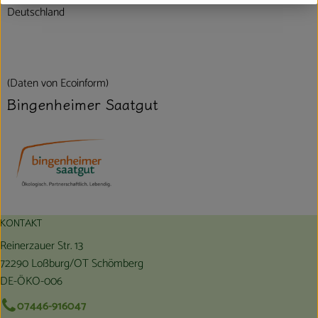
Deutschland
(Daten von Ecoinform)
Bingenheimer Saatgut
KONTAKT
Reinerzauer Str. 13
72290 Loßburg/OT Schömberg
DE-ÖKO-006
07446-916047