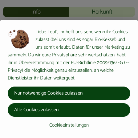
Info
Herkunft
Info
Liebe Leut', ihr helft uns sehr, wenn ihr Cookies
zulasst (bei uns sind es sogar Bio-Kekse!) und
uns somit erlaubt, Daten für unser Marketing zu
sammeln. Da wir eure Privatsphäre sehr wertschätzen, habt
Produktinformationen
ihr in Übereinstimmung mit der EU-Richtlinie 2009/136/EG (E-
Privacy) die Möglichkeit genau einzustellen, an welche
Dienstleister ihr Daten weitergebt.
Produktdatenblatt
Nur notwendige Cookies zulassen
Herkunft
Alle Cookies zulassen
Cookieeinstellungen
Hersteller: Bingenheimer Saatgut AG