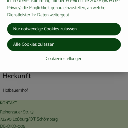
ihr in Übereinstimmung mit der EU-Richtlinie 2009/136/EG (E-
Privacy) die Möglichkeit genau einzustellen, an welche
Info
Dienstleister ihr Daten weitergebt.
frisch vom Hofbauernhof
Nur notwendige Cookies zulassen
Alle Cookies zulassen
Produktinformationen
Cookieeinstellungen
Herkunft
Hofbauernhof
KONTAKT
Reinerzauer Str. 13
72290 Loßburg/OT Schömberg
DE-ÖKO-006