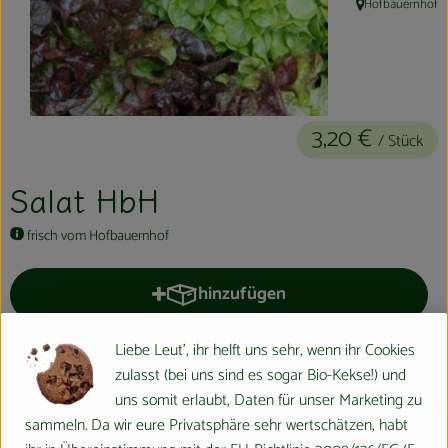
Hofbauernhof
, Herkunft:
Kühltheke
Aktionen & Neues
Naturkost
3,20 €
/ Stück
Getränke
Salat HbH
Haushaltswaren
frisch vom Hofbauernhof
So geht´s
hinzufügen
Produkt zum Warenkorb hinzufüge
Hofladen
Liebe Leut', ihr helft uns sehr, wenn ihr Cookies
Stück
Über uns
zulasst (bei uns sind es sogar Bio-Kekse!) und
#200
3,20 €
/ Stück
7% MwSt
Handelsklasse II
Aktuelles
uns somit erlaubt, Daten für unser Marketing zu
sammeln. Da wir eure Privatsphäre sehr wertschätzen, habt
Info
Herkunft
Veranstaltungen