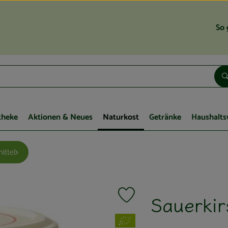
So 
theke
Aktionen & Neues
Naturkost
Getränke
Haushalts
ittel
Sauerki
Produkt zu Favouriten hinzufügen
, Verband: