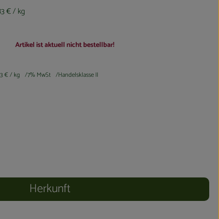
83 €
/ kg
Artikel ist aktuell nicht bestellbar!
83 €
/ kg
7% MwSt
Handelsklasse II
Herkunft