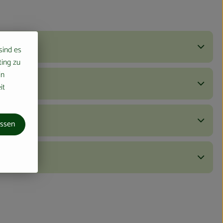
 sind es
ting zu
in
it
assen