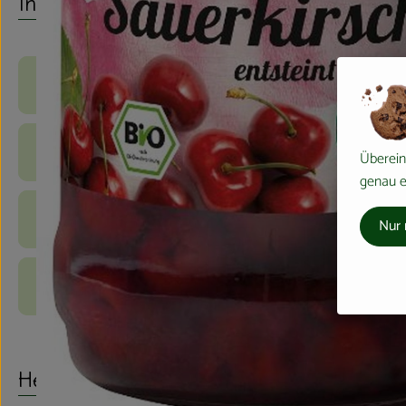
Info
Produktinformationen
Zutaten
Überein
genau ei
Nährwert-Info
Nur 
Produktdatenblatt
Herkunft