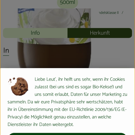
500ml
#20642
4,60 €
/ 500ml
9,20 €
/ l
7% MwSt
Handelsklasse II
Mehrweg
Info
Herkunft
Info
Produktinformationen
Liebe Leut', ihr helft uns sehr, wenn ihr Cookies
zulasst (bei uns sind es sogar Bio-Kekse!) und
uns somit erlaubt, Daten für unser Marketing zu
Zutaten
sammeln. Da wir eure Privatsphäre sehr wertschätzen, habt
ihr in Übereinstimmung mit der EU-Richtlinie 2009/136/EG (E-
Privacy) die Möglichkeit genau einzustellen, an welche
Produktdatenblatt
Dienstleister ihr Daten weitergebt.