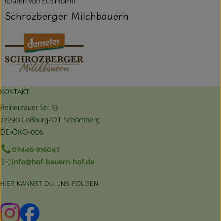
(Daten von Ecoinform)
Schrozberger Milchbauern
KONTAKT
Reinerzauer Str. 13
72290 Loßburg/OT Schömberg
DE-ÖKO-006
07446-916047
info@hof-bauern-hof.de
HIER KANNST DU UNS FOLGEN
Externer Link zu https://www.instagram.com/hofbauernhof/
Externer Link zu https://www.facebook.com/farmfarmers