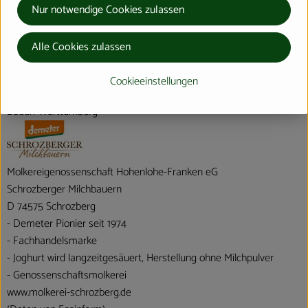
Nur notwendige Cookies zulassen
Herkunft
Alle Cookies zulassen
Hersteller: Schrozberger Milchbauern
Cookieeinstellungen
Baden-Württemberg
Molkereigenossenschaft Hohenlohe-Franken eG
Schrozberger Milchbauern
D 74575 Schrozberg
- Demeter Pionier seit 1974
- Fachhandelsmarke
- Joghurt wird langzeitgesäuert, Herstellung ohne Milchpulver
- Genossenschaftsmolkerei
www.molkerei-schrozberg.de