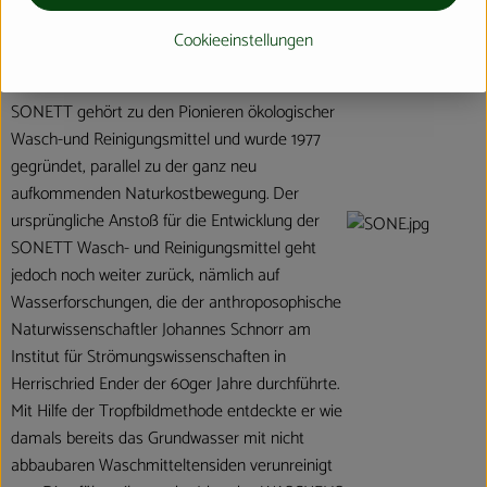
Cookieeinstellungen
Ausgangspunkt
SONETT gehört zu den Pionieren ökologischer
Wasch-und Reinigungsmittel und wurde 1977
gegründet, parallel zu der ganz neu
aufkommenden Naturkostbewegung. Der
ursprüngliche Anstoß für die Entwicklung der
SONETT Wasch- und Reinigungsmittel geht
jedoch noch weiter zurück, nämlich auf
Wasserforschungen, die der anthroposophische
Naturwissenschaftler Johannes Schnorr am
Institut für Strömungswissenschaften in
Herrischried Ender der 60ger Jahre durchführte.
Mit Hilfe der Tropfbildmethode entdeckte er wie
damals bereits das Grundwasser mit nicht
abbaubaren Waschmitteltensiden verunreinigt