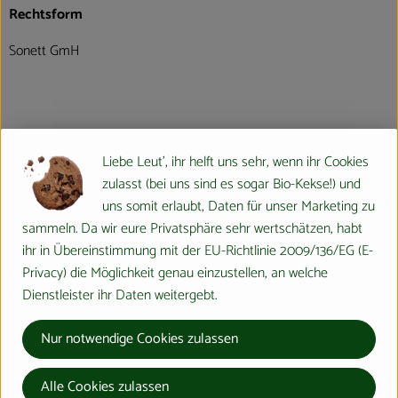
Rechtsform
Sonett GmH
Geschäftsführung
Liebe Leut', ihr helft uns sehr, wenn ihr Cookies
Geschäftsführung: Rebecca Kramer, Kerstin
zulasst (bei uns sind es sogar Bio-Kekse!) und
Schramm
uns somit erlaubt, Daten für unser Marketing zu
sammeln. Da wir eure Privatsphäre sehr wertschätzen, habt
ihr in Übereinstimmung mit der EU-Richtlinie 2009/136/EG (E-
Privacy) die Möglichkeit genau einzustellen, an welche
Markt, Verbreitungsgebiet
Dienstleister ihr Daten weitergebt.
Sonett wird vor allem über den Naturkosthandel
vertrieben. Die Sonett Produkte gibt es in 43
Nur notwendige Cookies zulassen
Ländern. Insgesamt 31 europäischen und 12
außereuropäischen Ländern und in 15 Sprachen.
Alle Cookies zulassen