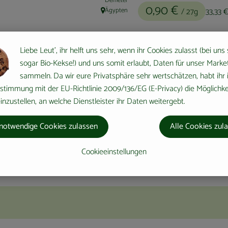
Demeter
0,90 €
Ägypten
/ 27g
33,33 
, Herkunft:
Liebe Leut', ihr helft uns sehr, wenn ihr Cookies zulasst (bei uns
sogar Bio-Kekse!) und uns somit erlaubt, Daten für unser Marke
sammeln. Da wir eure Privatsphäre sehr wertschätzen, habt ihr 
#90341
0,90 €
/ 27g
33,33 €
/
stimmung mit der EU-Richtlinie 2009/136/EG (E-Privacy) die Möglichke
nzustellen, an welche Dienstleister ihr Daten weitergebt.
notwendige Cookies zulassen
Alle Cookies zul
Cookieeinstellungen