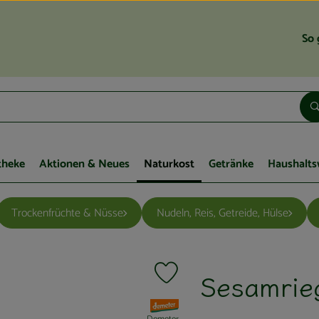
So 
theke
Aktionen & Neues
Naturkost
Getränke
Haushalts
Trockenfrüchte & Nüsse
Nudeln, Reis, Getreide, Hülse
Sesamrie
Produkt zu Favouriten hinzufügen
, Verband: