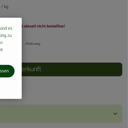
€
/ kg
Artikel ist aktuell nicht bestellbar!
 sind es
ting zu
in
 kg
7% MwSt
Mehrweg
it
Herkunft
assen