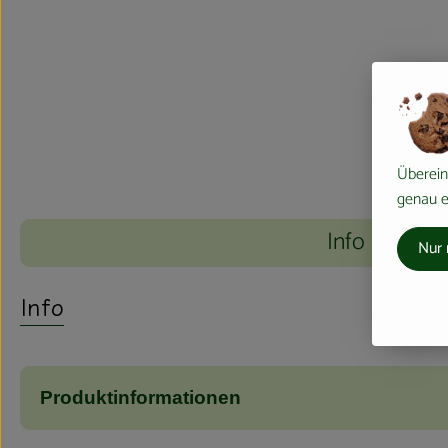
Überein
genau ei
Info
Nur 
Info
Produktinformationen