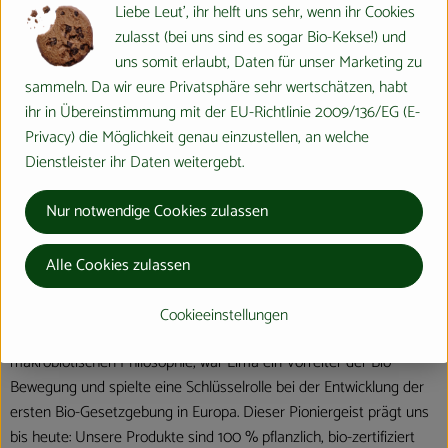
Liebe Leut', ihr helft uns sehr, wenn ihr Cookies
Hersteller: Lima
zulasst (bei uns sind es sogar Bio-Kekse!) und
uns somit erlaubt, Daten für unser Marketing zu
Vereinigten Staaten
sammeln. Da wir eure Privatsphäre sehr wertschätzen, habt
ihr in Übereinstimmung mit der EU-Richtlinie 2009/136/EG (E-
Privacy) die Möglichkeit genau einzustellen, an welche
Dienstleister ihr Daten weitergebt.
Nur notwendige Cookies zulassen
Lima BV
Office Arena
B 9000 Gent
Alle Cookies zulassen
Seit über 65 Jahren steht Lima für natürliche, pflanzenbasierte
Ernährung, die nicht nur Ihnen guttut, sondern auch unserem
Cookieeinstellungen
Planeten
.
Gegründet in Belgien und inspiriert von der
makrobiotischen Philosophie, war Lima ein Vorreiter der Bio-
Bewegung und spielte eine Schlüsselrolle bei der Entwicklung der
ersten Bio-Gesetzgebung in Europa. Dieser Pioniergeist prägt uns
bis heute: Unsere Produkte sind 100 % pflanzlich, bio-zertifiziert