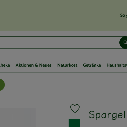
So 
theke
Aktionen & Neues
Naturkost
Getränke
Haushalts
Spargel
Produkt zu Favouriten hinzufü
, Verband: