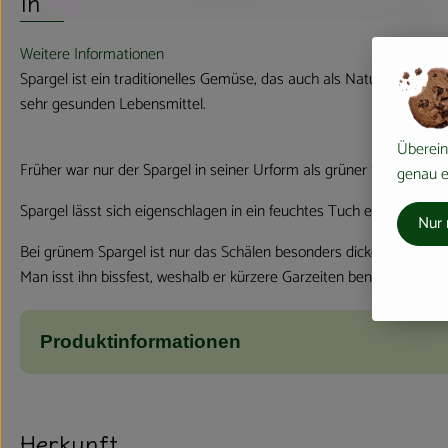
Info
Weitere Informationen
Spargel ist ein traditionelles Gemüse, das auch als Naturheilmitte
sehr gesunden Lebensmittel.
Überein
Früher war nur der Spargel in seiner Urform als grüner Spargel be
genau ei
Spargel lässt sich eigenschlagen in ein feuchtes Tuch einige Tag
Nur 
Bei grünem Spargel ist nur das Schälen besonders dicker Stangen 
Man isst ihn bissfest, weshalb er kürzere Garzeiten benötigt. Dadu
Produktinformationen
Herkunft