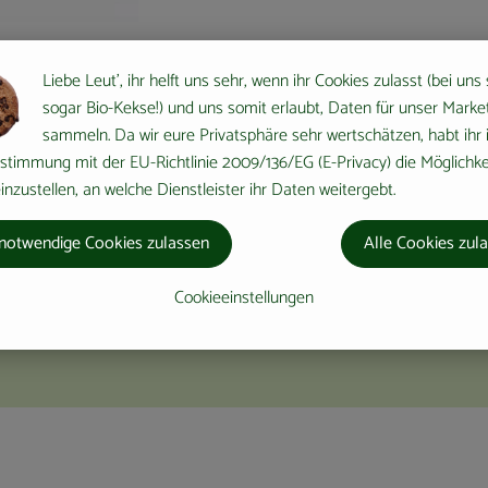
Liebe Leut', ihr helft uns sehr, wenn ihr Cookies zulasst (bei uns
l geschätzt wird. Seine blutreinigenden und entwässernden Eigenschaft
sogar Bio-Kekse!) und uns somit erlaubt, Daten für unser Marke
sammeln. Da wir eure Privatsphäre sehr wertschätzen, habt ihr 
stimmung mit der EU-Richtlinie 2009/136/EG (E-Privacy) die Möglichke
kannt. Die Form des durch eine besondere Anbauweise erzeugten, weißen
nzustellen, an welche Dienstleister ihr Daten weitergebt.
e im Gesmüsefach aufbewahren.
notwendige Cookies zulassen
Alle Cookies zul
erforderlich. Es genügt, die Stielenden abzuschneiden und ihn danach
Cookieeinstellungen
rch wird ebenfalls der hohe Vitamin C-Gehalt geschont. Dieser ist dur