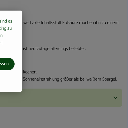
 sind es
en, sowie der wertvolle Inhaltsstoff Folsäure machen ihn zu einem
ting zu
in
it
 Spargels ist heutzutage allerdings beliebter.
assen
 gebunden zu kochen.
ch zusätzliche Sonneneinstrahlung größer als bei weißem Spargel.