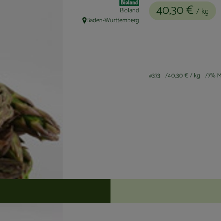
40,30 €
/ kg
Bioland
Baden-Württemberg
, Herkunft:
#373
40,30 €
/ kg
7% M