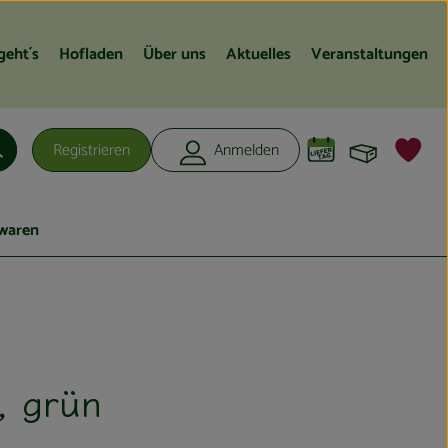
geht´s
Hofladen
Über uns
Aktuelles
Veranstaltungen
Warenko
L
Registrieren
Anmelden
Suchen
waren
, grün
gen