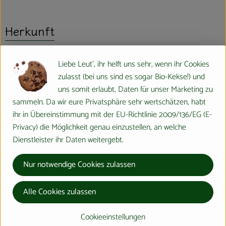
Herkunft
Hersteller: TerraSana
Liebe Leut', ihr helft uns sehr, wenn ihr Cookies
zulasst (bei uns sind es sogar Bio-Kekse!) und
verschiedene Herkunft
uns somit erlaubt, Daten für unser Marketing zu
sammeln. Da wir eure Privatsphäre sehr wertschätzen, habt
ihr in Übereinstimmung mit der EU-Richtlinie 2009/136/EG (E-
Privacy) die Möglichkeit genau einzustellen, an welche
Dienstleister ihr Daten weitergebt.
TerraSana Natuurvoeding BV
Nur notwendige Cookies zulassen
NL 2450 AB Leimuiden
TERRA SANA - positive eating!
Alle Cookies zulassen
Das niederländische Naturkostunternehmen TerraSana ist mit
Cookieeinstellungen