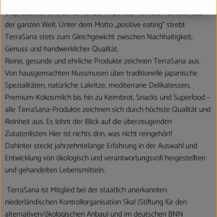
über 35 Jahren Erfahrung ein Pionier in der Herstellung von
Bioprodukten und ein führender Importeur von Bio-Feinkost aus
der ganzen Welt. Unter dem Motto „positive eating“ strebt
TerraSana stets zum Gleichgewicht zwischen Nachhaltigkeit,
Genuss und handwerklicher Qualität.
Reine, gesunde und ehrliche Produkte zeichnen TerraSana aus.
Von hausgemachten Nussmusen über traditionelle japanische
Spezialitäten, natürliche Lakritze, mediterrane Delikatessen,
Premium-Kokosmilch bis hin zu Keimbrot, Snacks und Superfood –
alle TerraSana-Produkte zeichnen sich durch höchste Qualität und
Reinheit aus. Es lohnt der Blick auf die überzeugenden
Zutatenlisten: Hier ist nichts drin, was nicht reingehört!
Dahinter steckt jahrzehntelange Erfahrung in der Auswahl und
Entwicklung von ökologisch und verantwortungsvoll hergestellten
und gehandelten Lebensmitteln.
TerraSana ist Mitglied bei der staatlich anerkannten
niederländischen Kontrollorganisation Skal (Stiftung für den
alternativen/ökologischen Anbau) und im deutschen BNN