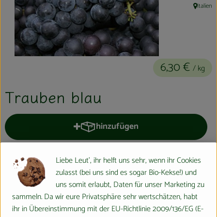
Italien
Kühltheke
, Herkunft
Aktionen & Neues
Naturkost
6,30 €
/ kg
Getränke
Trauben blau
Haushaltswaren
hinzufügen
So geht´s
Produkt zum Warenkorb hinzufüge
Hofladen
kg
Liebe Leut', ihr helft uns sehr, wenn ihr Cookies
Über uns
zulasst (bei uns sind es sogar Bio-Kekse!) und
#442
6,30 €
/ kg
7% MwSt
Handelsklasse II
Dieser Artikel wird genau eingewogen.
uns somit erlaubt, Daten für unser Marketing zu
Aktuelles
sammeln. Da wir eure Privatsphäre sehr wertschätzen, habt
Info
Herkunft
ihr in Übereinstimmung mit der EU-Richtlinie 2009/136/EG (E-
Veranstaltungen