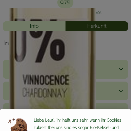
0,75l
#12244
7,80 €
/ 0,75l
10,40 €
/ l
19% MwSt
Info
Herkunft
Info
Produktinformationen
Zutaten
Nährwert-Info
Liebe Leut', ihr helft uns sehr, wenn ihr Cookies
zulasst (bei uns sind es sogar Bio-Kekse!) und