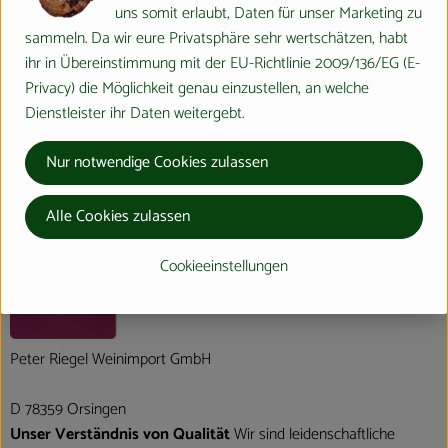
Produktdatenblatt
uns somit erlaubt, Daten für unser Marketing zu
sammeln. Da wir eure Privatsphäre sehr wertschätzen, habt
ihr in Übereinstimmung mit der EU-Richtlinie 2009/136/EG (E-
Privacy) die Möglichkeit genau einzustellen, an welche
Herkunft
Dienstleister ihr Daten weitergebt.
Nur notwendige Cookies zulassen
Hersteller: Riegel Bioweine
Alle Cookies zulassen
Deutschland
Cookieeinstellungen
Peter Riegel Weinimport GmbH
D 78359 Orsingen
Unser Verständnis von Qualität
Wir sind leidenschaftliche