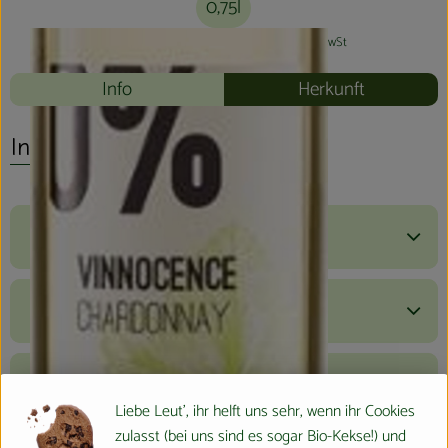
0,75l
#12244
7,80 €
/ 0,75l
10,40 €
/ l
19% MwSt
Info
Herkunft
Info
Produktinformationen
Zutaten
Nährwert-Info
Liebe Leut', ihr helft uns sehr, wenn ihr Cookies
zulasst (bei uns sind es sogar Bio-Kekse!) und