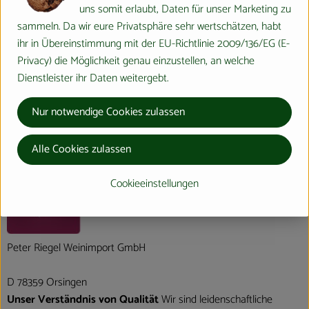
Produktdatenblatt
uns somit erlaubt, Daten für unser Marketing zu
sammeln. Da wir eure Privatsphäre sehr wertschätzen, habt
ihr in Übereinstimmung mit der EU-Richtlinie 2009/136/EG (E-
Privacy) die Möglichkeit genau einzustellen, an welche
Herkunft
Dienstleister ihr Daten weitergebt.
Nur notwendige Cookies zulassen
Hersteller: Riegel Bioweine
Alle Cookies zulassen
Deutschland
Cookieeinstellungen
Peter Riegel Weinimport GmbH
D 78359 Orsingen
Unser Verständnis von Qualität
Wir sind leidenschaftliche