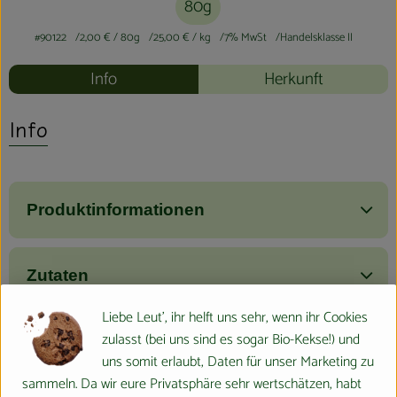
80g
#90122
2,00 €
/ 80g
25,00 €
/ kg
7% MwSt
Handelsklasse II
Info
Herkunft
Info
Produktinformationen
Zutaten
Liebe Leut', ihr helft uns sehr, wenn ihr Cookies
zulasst (bei uns sind es sogar Bio-Kekse!) und
Nährwert-Info
uns somit erlaubt, Daten für unser Marketing zu
sammeln. Da wir eure Privatsphäre sehr wertschätzen, habt