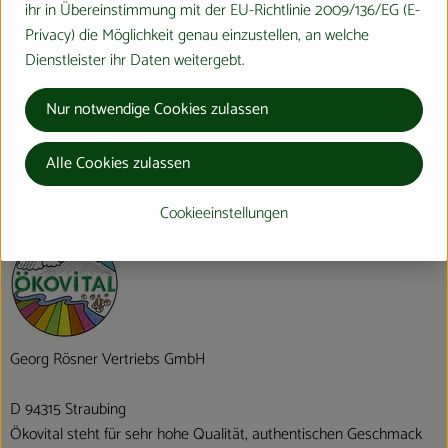
ihr in Übereinstimmung mit der EU-Richtlinie 2009/136/EG (E-
Produktdatenblatt
Privacy) die Möglichkeit genau einzustellen, an welche
Dienstleister ihr Daten weitergebt.
Herkunft
Nur notwendige Cookies zulassen
Alle Cookies zulassen
Hersteller: Ökovital
Cookieeinstellungen
verschiedene Herkunft
Georg Rösner Vertriebs GmbH
D 94315 Straubing
Ökovital steht für sehr hohe Qualität, authentischen Geschmack