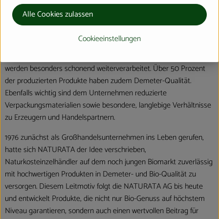
Lebensmitteln zeichnet sich die NATURATA AG durch beste
Alle Cookies zulassen
Qualität, Nachhaltigkeit und einzigartigen Geschmack aus. Die
Marke macht dabei den extra Schritt, um Verbrauchern mehr als
Cookieeinstellungen
Standard Bio zu garantieren. Die rund 300 Premium-Produkte
enthalten daher ausschließlich natürliche, biologische Zutaten und
werden besonders schonend weiterverarbeitet. Über 50 Prozent
der produzierten Produkte haben zudem Demeter-Qualität.
Ebenfalls wichtig sind dem Unternehmen reduzierte
Verpackungsmaterialien sowie besondere, langlebige Verhältnisse
zu Erzeugern und Handelspartnern.
1976 zunächst als Großhandelsunternehmen ins Leben gerufen,
hatte sich NATURATA der Idee verschrieben,
Naturkosteinzelhändler auf dem noch jungen Biomarkt zuverlässig
mit hochwertigen Produkten in Demeter- und Bio-Qualität zu
versorgen. Diesem Leitmotiv folgt die NATURATA AG bis heute
und entwickelt Produkte, die nicht nur Bio-Genuss auf höchstem
Niveau garantieren, sondern auch einen wertvollen Beitrag für