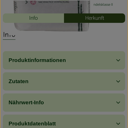
#80312
6,39 €
/ 800g
7,99 €
/ kg
7% MwSt
Handelsklasse II
Info
Herkunft
Info
Produktinformationen
Zutaten
Nährwert-Info
Produktdatenblatt