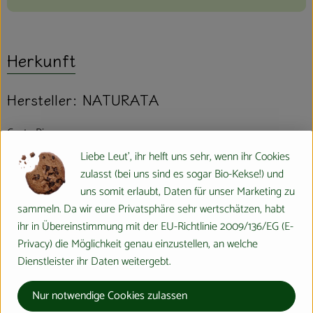
Herkunft
Hersteller: NATURATA
Costa Rica
Liebe Leut', ihr helft uns sehr, wenn ihr Cookies
zulasst (bei uns sind es sogar Bio-Kekse!) und
uns somit erlaubt, Daten für unser Marketing zu
sammeln. Da wir eure Privatsphäre sehr wertschätzen, habt
Naturata AG
ihr in Übereinstimmung mit der EU-Richtlinie 2009/136/EG (E-
Privacy) die Möglichkeit genau einzustellen, an welche
D 71672 Marbach
Dienstleister ihr Daten weitergebt.
Die NATURATA AG – „Wir leben Bio 4.0“
Nur notwendige Cookies zulassen
Als führender Anbieter von biologischen und bio-dynamischen