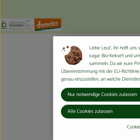
Externer Link zu https://www.oekokiste.de/
Externer Link zu https://germany.econgood.org/
Externer Link zu https://www.demeter.d
Liebe Leut', ihr helft uns
sogar Bio-Kekse!) und uns
sammeln. Da wir eure Priv
Übereinstimmung mit der EU-Richtlinie 
genau einzustellen, an welche Dienstlei
Nur notwendige Cookies zulassen
Alle Cookies zulassen
Cookie