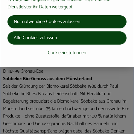
Dienstleister ihr Daten weitergebt.
Hersteller: Söbbeke
Nur notwendige Cookies zulassen
Deutschland
Alle Cookies zulassen
Cookieeinstellungen
Molkerei Söbbeke GmbH
D 48599 Gronau-Epe
Söbbeke: Bio-Genuss aus dem Münsterland
Seit der Gründung der Biomolkerei Söbbeke 1988 durch Paul
Söbbeke heißt es: Bio aus Leidenschaft. Mit Herzblut und
Begeisterung produziert die Biomolkerei Söbbeke aus Gronau im
Münsterland seit über 35 Jahren hochwertige und genussvolle Bio-
Produkte – ohne Zusatzstoffe, dafür aber mit 100 % natürlichem
Geschmack und Genussgarantie. Nachhaltiges Handeln und
höchste Qualitäts­ansprüche prägen dabei das Söbbeke Denken