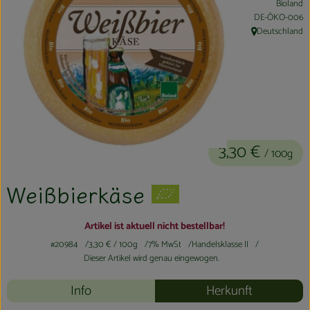
Bioland
Kühltheke
, Kontrollstelle:
DE-ÖKO-006
Deutschland
, Herkunft:
Aktionen & Neues
Naturkost
Getränke
Haushaltswaren
3,30 €
/ 100g
So geht´s
Weißbierkäse
Hofladen
Artikel ist aktuell nicht bestellbar!
Über uns
#20984
3,30 €
/ 100g
7% MwSt
Handelsklasse II
Dieser Artikel wird genau eingewogen.
Aktuelles
Info
Herkunft
Veranstaltungen