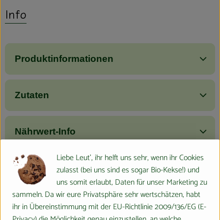
Info
Produktinformationen
Zutaten
Nährwert-Info
Liebe Leut', ihr helft uns sehr, wenn ihr Cookies
Produktdatenblatt
zulasst (bei uns sind es sogar Bio-Kekse!) und
uns somit erlaubt, Daten für unser Marketing zu
sammeln. Da wir eure Privatsphäre sehr wertschätzen, habt
ihr in Übereinstimmung mit der EU-Richtlinie 2009/136/EG (E-
Herkunft
Privacy) die Möglichkeit genau einzustellen, an welche