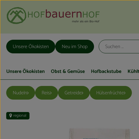
Unsere Ökokisten
Neu im Shop
Unsere Ökokisten
Obst & Gemüse
Hofbackstube
Kühl
Nudeln
Reis
Getreide
Hülsenfrüchte
regional