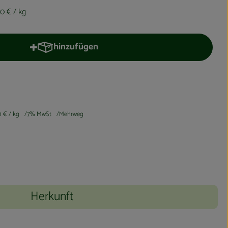
00 €
/ kg
hinzufügen
Produkt zum Warenkorb hinzufügen
0 €
/ kg
7% MwSt
Mehrweg
Herkunft