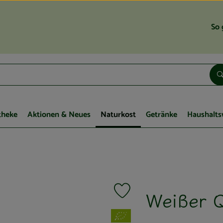
So 
theke
Aktionen & Neues
Naturkost
Getränke
Haushalts
Weißer 
Produkt zu Favouriten hinzufügen
, Verband: