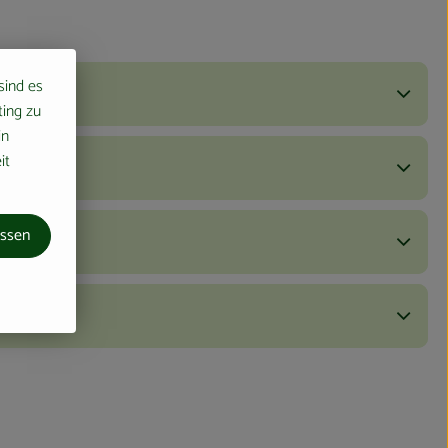
 sind es
ting zu
in
it
assen