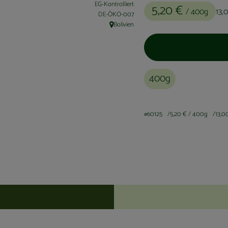
EG-Kontrolliert
5,20 €
/ 400g
13,
, Kontrollstelle:
DE-ÖKO-007
Bolivien
, Herkunft:
400g
#60125
5,20 €
/ 400g
13,0