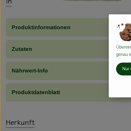
Info
Produktinformationen
Überein
Zutaten
genau ei
Nur 
Nährwert-Info
Produktdatenblatt
Herkunft