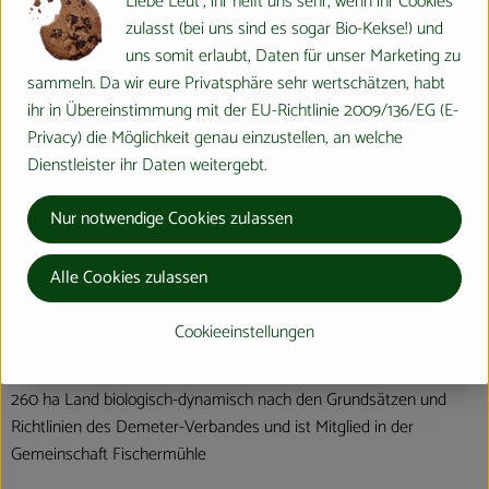
Liebe Leut', ihr helft uns sehr, wenn ihr Cookies
Hersteller: Schönberghof
zulasst (bei uns sind es sogar Bio-Kekse!) und
uns somit erlaubt, Daten für unser Marketing zu
Baden-Württemberg
sammeln. Da wir eure Privatsphäre sehr wertschätzen, habt
zur Webseite
Mehr Info
ihr in Übereinstimmung mit der EU-Richtlinie 2009/136/EG (E-
Anke und Manfred Kränzler
Privacy) die Möglichkeit genau einzustellen, an welche
Landwirt - Dipl.-Ing. (FH)
Dienstleister ihr Daten weitergebt.
Schönberg 1, 72348 Rosenfeld - Isingen
Nur notwendige Cookies zulassen
Telefon 07428‑3680, Fax 07428‑918458
www.schoenberghof.de
info@schoenberghof.de
Alle Cookies zulassen
Cookieeinstellungen
Der Schönberghof liegt zwischen Schwäbischer Alb und
Schwarzwald in Rosenfeld im Zollernalbkreis und bewirtschaftet
260 ha Land biologisch-dynamisch nach den Grundsätzen und
Richtlinien des Demeter-Verbandes und ist Mitglied in der
Gemeinschaft Fischermühle