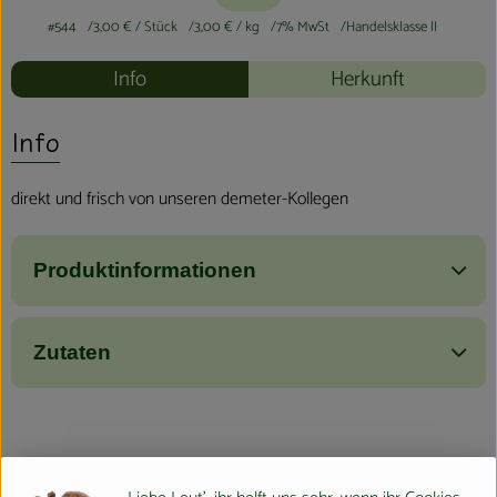
#544
3,00 €
/ Stück
3,00 €
/ kg
7% MwSt
Handelsklasse II
Info
Herkunft
Info
direkt und frisch von unseren demeter-Kollegen
Produktinformationen
Zutaten
Herkunft