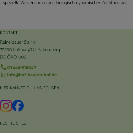
spezielle Weizensorten aus biologisch-dynamischer Züchtung an.
KONTAKT
Reinerzauer Str. 13
72290 Loßburg/OT Schömberg
DE-ÖKO-006
07446-916047
info@hof-bauern-hof.de
HIER KANNST DU UNS FOLGEN
Externer Link zu https://www.instagram.com/hofbauernhof/
Externer Link zu https://www.facebook.com/farmfarmers
RECHTLICHES