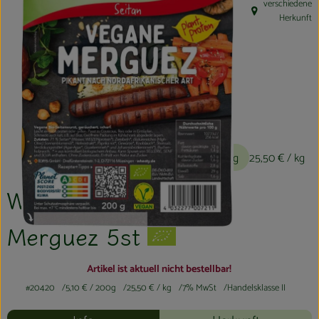
verschiedene
Kühltheke
, Herkunft:
Herkunft
Aktionen & Neues
Naturkost
Getränke
Haushaltswaren
5,10 €
/ 200g
25,50 €
/ kg
So geht´s
WHEATY Veganwurst
Hofladen
Merguez 5st
Über uns
Artikel ist aktuell nicht bestellbar!
Aktuelles
#20420
5,10 €
/ 200g
25,50 €
/ kg
7% MwSt
Handelsklasse II
Veranstaltungen