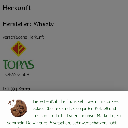
Herkunft
Hersteller: Wheaty
verschiedene Herkunft
TOPAS GmbH
D 71394 Kernen
Liebe Leut', ihr helft uns sehr, wenn ihr Cookies
zulasst (bei uns sind es sogar Bio-Kekse!) und
Wheaty und Veggyness: Vegane Erfolgsmarken mit Tradition
uns somit erlaubt, Daten für unser Marketing zu
sammeln. Da wir eure Privatsphäre sehr wertschätzen, habt
TOPAS ist ein führender Hersteller von veganen Fleisch- und