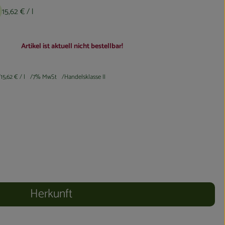
15,62 €
/ l
Artikel ist aktuell nicht bestellbar!
15,62 €
/ l
7% MwSt
Handelsklasse II
Herkunft