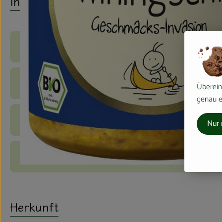
Info
Produktinformationen
Zutaten
Überein
genau ei
Nährwert-Info
Nur 
Produktdatenblatt
Herkunft