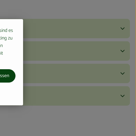
 sind es
ting zu
in
it
assen