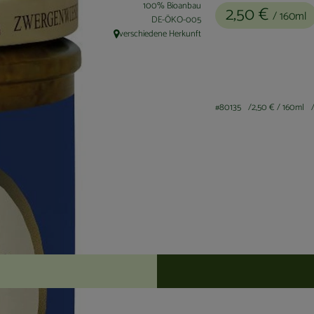
100% Bioanbau
2,50 €
/ 160ml
, Kontrollstelle:
DE-ÖKO-005
verschiedene Herkunft
, Herkunft:
#80135
2,50 €
/ 160ml