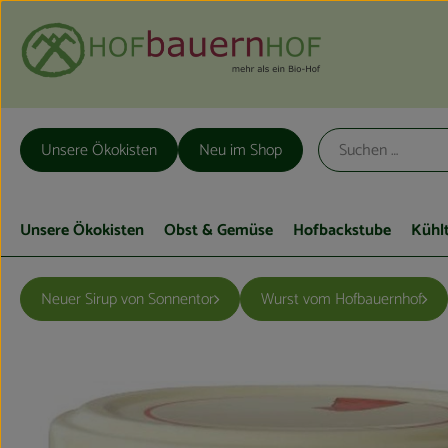
Unsere Ökokisten
Neu im Shop
Unsere Ökokisten
Obst & Gemüse
Hofbackstube
Kühl
Neuer Sirup von Sonnentor
Wurst vom Hofbauernhof