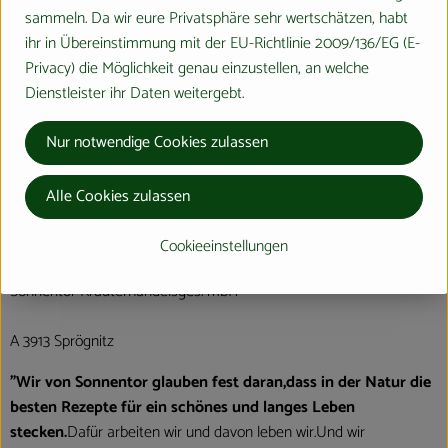
sammeln. Da wir eure Privatsphäre sehr wertschätzen, habt
ihr in Übereinstimmung mit der EU-Richtlinie 2009/136/EG (E-
Herkunft
Privacy) die Möglichkeit genau einzustellen, an welche
Dienstleister ihr Daten weitergebt.
Hersteller: Sonnentor
Nur notwendige Cookies zulassen
verschiedene Herkunft
Alle Cookies zulassen
Cookieeinstellungen
Sonnentor Kräuterhandelsges. mbH
A 3913 Sprögnitz
"Wir von Sonnentor glauben fest daran,dass in der Natur die
besten Rezepte für ein schönes und langes Leben
stecken.
Dafür arbeiten wir und davon leben wir.Und wir