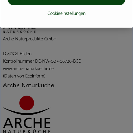
verschiedene Herkunft
Cookieeinstellungen
Arche Naturprodukte GmbH
D 40721 Hilden
Kontrollnummer DE-NW-007-06726-BCD
www.arche-naturkueche.de
(Daten von Ecoinform)
Arche Naturküche